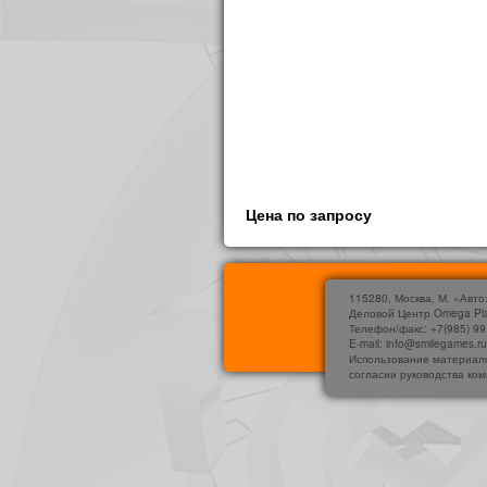
Цена по запросу
115280, Москва, М. «Авто
Деловой Центр Omega Pl
Телефон/факс: +7(985) 99
E-mail: info@smilegames.r
Использование материало
согласии руководства ко