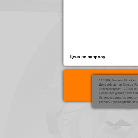
Цена по запросу
115280, Москва, М. «Авто
Деловой Центр Omega Pl
Телефон/факс: +7(985) 99
E-mail: info@smilegames.r
Использование материало
согласии руководства ко