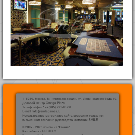
115280, Москва, М. «Автозаводская», ул. Ленинская слобода 19,
Деловой Центр Omega Plaza
Телефон/факс: +7(985) 991-90-88
E-mail: info@smilegames.ru
Использование материалов сайта возможно только при
письменном согласии руководства компании SMILE
© 2007 - 2026 компания "Смайл"
Разработка - RPDTeam